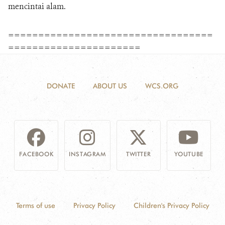
mencintai alam.
==================================
======================
DONATE
ABOUT US
WCS.ORG
FACEBOOK
INSTAGRAM
TWITTER
YOUTUBE
Terms of use
Privacy Policy
Children's Privacy Policy